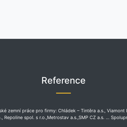
Reference
 zemní práce pro firmy: Chládek – Tintěra a.s., Viamont DS
.o., Repoline spol. s r.o.,Metrostav a.s.,SMP CZ a.s. … Spol