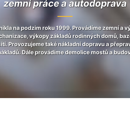
zemní práce a autodoprava
nikla na podzim roku 1999. Provádíme zemní a 
hanizace, výkopy základů rodinných domů, bazé
ítí. Provozujeme také nákladní dopravu a přep
nákladů. Dále provádíme demolice mostů a budov