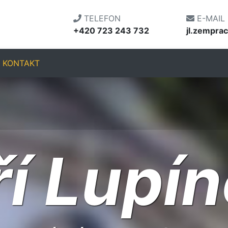
TELEFON
E-MAIL
+420 723 243 732
jl.zempr
KONTAKT
ří Lupí