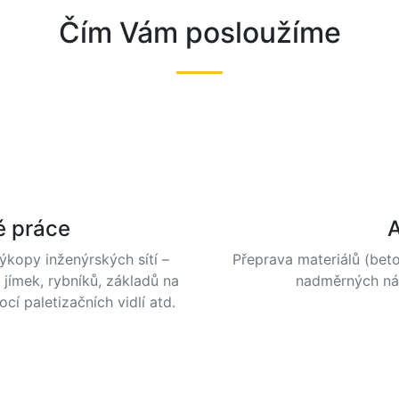
Čím Vám posloužíme
é práce
ýkopy inženýrských sítí –
Přeprava materiálů (beto
 jímek, rybníků, základů na
nadměrných nákl
í paletizačních vidlí atd.