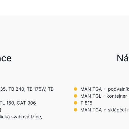
ace
Ná
135, TB 240, TB 175W, TB
MAN TGA + podvalník
MAN TGL – kontejner 
 TL 150, CAT 906
T 815
)
MAN TGA + sklápěcí n
lická svahová lžíce,