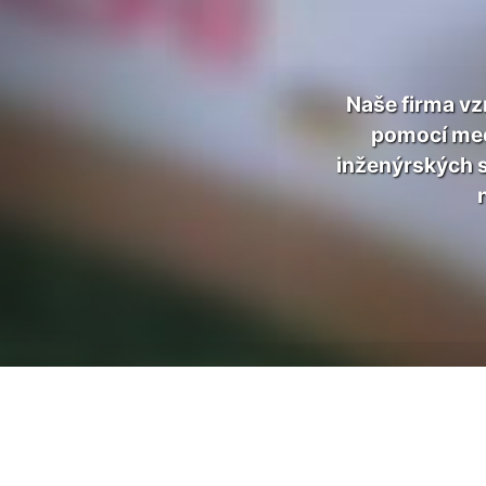
Naše firma vz
pomocí mec
inženýrských s