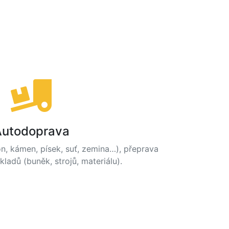
Autodoprava
n, kámen, písek, suť, zemina…), přeprava
adů (buněk, strojů, materiálu).