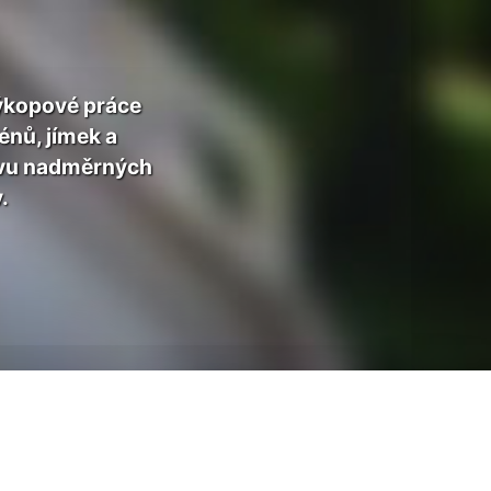
výkopové práce
nů, jímek a
ravu nadměrných
.