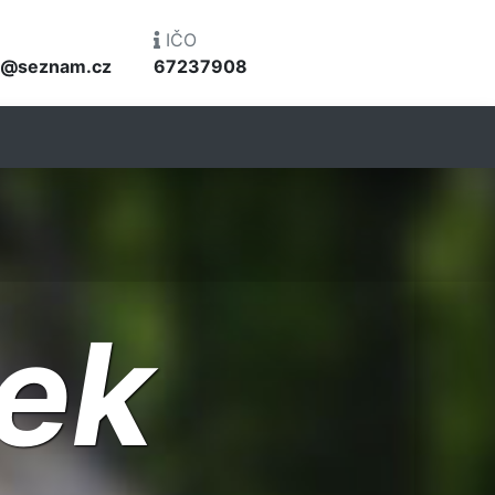
IČO
ac@seznam.cz
67237908
nek